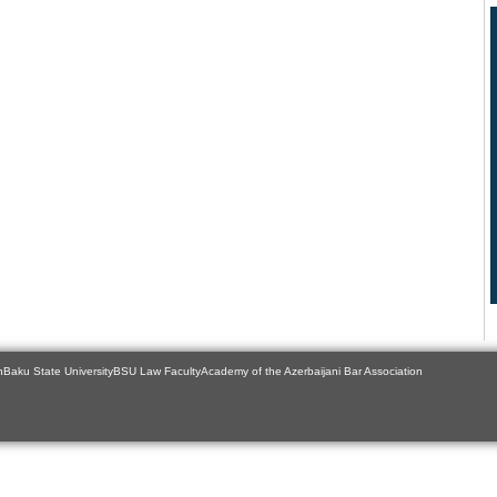
n
Baku State University
BSU Law Faculty
Academy of the Azerbaijani Bar Association