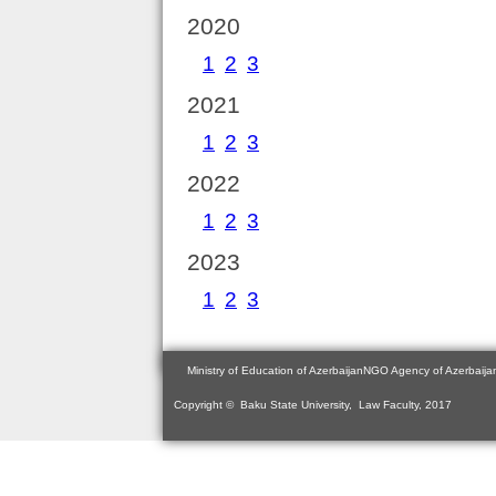
2020
1
2
3
2021
1
2
3
2022
1
2
3
2023
1
2
3
Ministry of Education of Azerbaijan
NGO Agency of Azerbaija
Copyright © Baku State University, Law Faculty, 2017