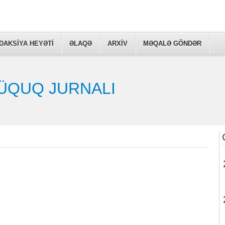
DAKSİYA HEYƏTİ
ƏLAQƏ
ARXIV
MƏQALƏ GÖNDƏR
ÜQUQ JURNALI