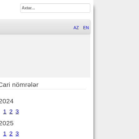
AZ
EN
Cari nömrələr
2024
1
2
3
2025
1
2
3