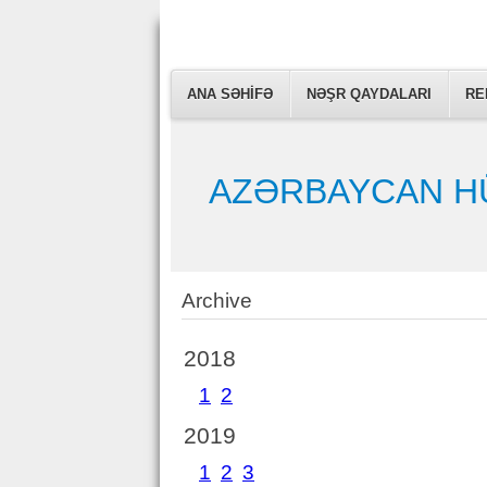
ARCHIVE
ANA SƏHIFƏ
SUBMIT ARTICLE
NƏŞR QAYDALARI
RE
AZƏRBAYCAN H
Archive
2018
1
2
2019
1
2
3